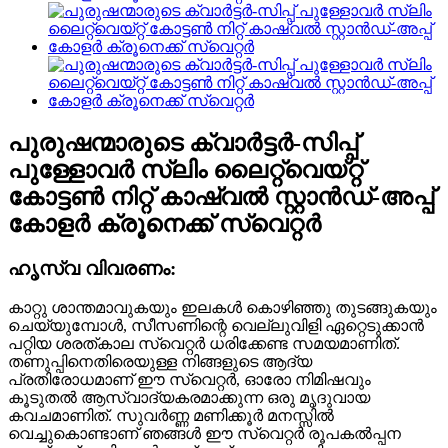
പുരുഷന്മാരുടെ ക്വാർട്ടർ-സിപ്പ്
പുള്ളോവർ സ്ലിം ലൈറ്റ്വെയ്റ്റ്
കോട്ടൺ നിറ്റ് കാഷ്വൽ സ്റ്റാൻഡ്-അപ്പ്
കോളർ ക്രൂനെക്ക് സ്വെറ്റർ
ഹൃസ്വ വിവരണം:
കാറ്റു ശാന്തമാവുകയും ഇലകൾ കൊഴിഞ്ഞു തുടങ്ങുകയും
ചെയ്യുമ്പോൾ, സീസണിന്റെ വെല്ലുവിളി ഏറ്റെടുക്കാൻ
പറ്റിയ ശരത്കാല സ്വെറ്റർ ധരിക്കേണ്ട സമയമാണിത്.
തണുപ്പിനെതിരെയുള്ള നിങ്ങളുടെ ആദ്യ
പ്രതിരോധമാണ് ഈ സ്വെറ്റർ, ഓരോ നിമിഷവും
കൂടുതൽ ആസ്വാദ്യകരമാക്കുന്ന ഒരു മൃദുവായ
കവചമാണിത്. സുവർണ്ണ മണിക്കൂർ മനസ്സിൽ
വെച്ചുകൊണ്ടാണ് ഞങ്ങൾ ഈ സ്വെറ്റർ രൂപകൽപ്പന