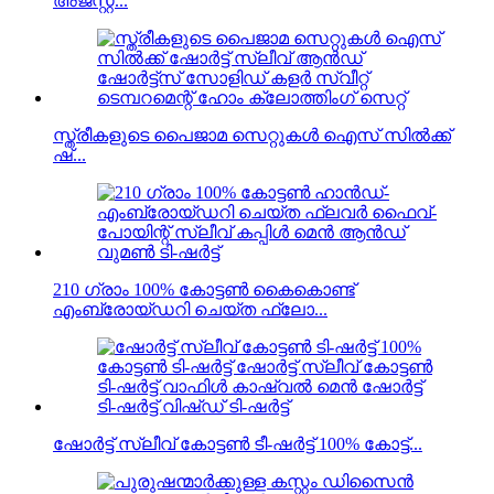
അജസ്റ്റ്...
സ്ത്രീകളുടെ പൈജാമ സെറ്റുകൾ ഐസ് സിൽക്ക്
ഷ്...
210 ഗ്രാം 100% കോട്ടൺ കൈകൊണ്ട്
എംബ്രോയ്ഡറി ചെയ്ത ഫ്ലോ...
ഷോർട്ട് സ്ലീവ് കോട്ടൺ ടീ-ഷർട്ട് 100% കോട്ട്...