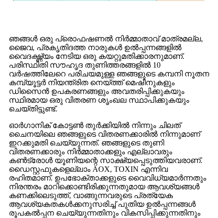
ഞങ്ങൾ ഒരു പ്രൊഫഷണൽ നിർമ്മാതാവ് മാത്രമല്ല,
ജൈവ, പ്രകൃതിദത്ത നാരുകൾ ഉൽപ്പന്നങ്ങളിൽ
വൈദഗ്ദ്ധ്യം നേടിയ ഒരു കയറ്റുമതിക്കാരനുമാണ്.
പരിസ്ഥിതി സൗഹൃദ തുണിത്തരങ്ങളിൽ 10
വർഷത്തിലേറെ പരിചയമുള്ള ഞങ്ങളുടെ കമ്പനി നൂതന
കമ്പ്യൂട്ടർ നിയന്ത്രിത നെയ്ത്ത് മെഷീനുകളും
ഡിസൈൻ ഉപകരണങ്ങളും അവതരിപ്പിക്കുകയും
സ്ഥിരമായ ഒരു വിതരണ ശൃംഖല സ്ഥാപിക്കുകയും
ചെയ്തിട്ടുണ്ട്.
ഓർഗാനിക് കോട്ടൺ തുർക്കിയിൽ നിന്നും ചിലത്
ചൈനയിലെ ഞങ്ങളുടെ വിതരണക്കാരിൽ നിന്നുമാണ്
ഇറക്കുമതി ചെയ്യുന്നത്. ഞങ്ങളുടെ തുണി
വിതരണക്കാരും നിർമ്മാതാക്കളും എല്ലാവരും
കൺട്രോൾ യൂണിയന്റെ സാക്ഷ്യപ്പെടുത്തിയവരാണ്.
ഡൈസ്റ്റഫുകളെല്ലാം AOX, TOXIN എന്നിവ
രഹിതമാണ്. ഉപഭോക്താക്കളുടെ വൈവിധ്യമാർന്നതും
നിരന്തരം മാറിക്കൊണ്ടിരിക്കുന്നതുമായ ആവശ്യങ്ങൾ
കണക്കിലെടുത്ത്, വാങ്ങുന്നവരുടെ പ്രത്യേക
ആവശ്യകതകൾക്കനുസരിച്ച് പുതിയ ഉൽപ്പന്നങ്ങൾ
രൂപകൽപ്പന ചെയ്യുന്നതിനും വികസിപ്പിക്കുന്നതിനും