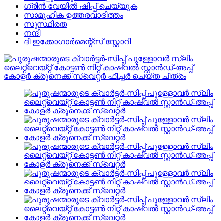
ഗ്രീൻ വേയിൽ ഷിപ്പ് ചെയ്യുക
സാമൂഹിക ഉത്തരവാദിത്തം
സുസ്ഥിരത
നന്ദി
ദി ഇക്കോഗാർമെന്റ്സ് സ്റ്റോറി