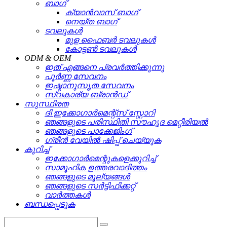
ബാഗ്
ക്യാൻവാസ് ബാഗ്
നെയ്ത ബാഗ്
ടവലുകൾ
മുള ഫൈബർ ടവലുകൾ
കോട്ടൺ ടവലുകൾ
ODM & OEM
ഇത് എങ്ങനെ പ്രവർത്തിക്കുന്നു
പൂർണ്ണ സേവനം
ഇഷ്ടാനുസൃത സേവനം
സ്വകാര്യ ബ്രാൻഡ്
സുസ്ഥിരത
ദി ഇക്കോഗാർമെന്റ്സ് സ്റ്റോറി
ഞങ്ങളുടെ പരിസ്ഥിതി സൗഹൃദ മെറ്റീരിയൽ
ഞങ്ങളുടെ പാക്കേജിംഗ്
ഗ്രീൻ വേയിൽ ഷിപ്പ് ചെയ്യുക
കുറിച്ച്
ഇക്കോഗാർമെന്റുകളെക്കുറിച്ച്
സാമൂഹിക ഉത്തരവാദിത്തം
ഞങ്ങളുടെ മൂല്യങ്ങൾ
ഞങ്ങളുടെ സർട്ടിഫിക്കറ്റ്
വാർത്തകൾ
ബന്ധപ്പെടുക