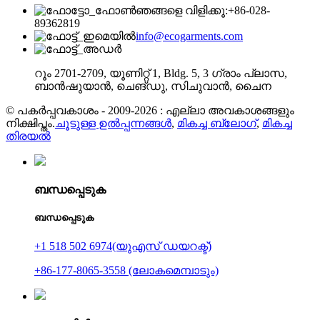
ഞങ്ങളെ വിളിക്കൂ:+86-028-
89362819
info@ecogarments.com
റൂം 2701-2709, യൂണിറ്റ് 1, Bldg. 5, 3 ഗ്രാം പ്ലാസ,
ബാൻഷുയാൻ, ചെങ്‌ഡു, സിചുവാൻ, ചൈന
© പകർപ്പവകാശം - 2009-2026 : എല്ലാ അവകാശങ്ങളും
നിക്ഷിപ്തം.
ചൂടുള്ള ഉൽപ്പന്നങ്ങൾ
,
മികച്ച ബ്ലോഗ്
,
മികച്ച
തിരയൽ
ബന്ധപ്പെടുക
ബന്ധപ്പെടുക
+1 518 502 6974(യുഎസ് ഡയറക്ട്)
+86-177-8065-3558 (ലോകമെമ്പാടും)