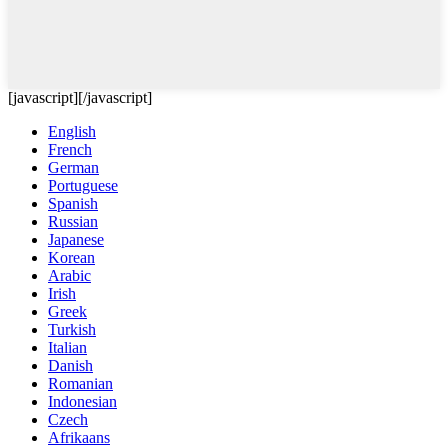
[javascript]
[/javascript]
English
French
German
Portuguese
Spanish
Russian
Japanese
Korean
Arabic
Irish
Greek
Turkish
Italian
Danish
Romanian
Indonesian
Czech
Afrikaans