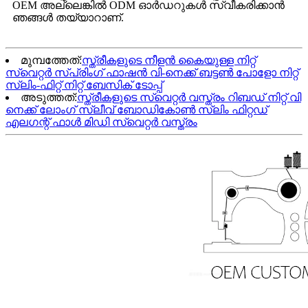
OEM അല്ലെങ്കിൽ ODM ഓർഡറുകൾ സ്വീകരിക്കാൻ
ഞങ്ങൾ തയ്യാറാണ്.
മുമ്പത്തേത്:
സ്ത്രീകളുടെ നീളൻ കൈയുള്ള നിറ്റ്
സ്വെറ്റർ സ്പ്രിംഗ് ഫാഷൻ വി-നെക്ക് ബട്ടൺ പോളോ നിറ്റ്
സ്ലിം-ഫിറ്റ് നിറ്റ് ബേസിക് ടോപ്പ്
അടുത്തത്:
സ്ത്രീകളുടെ സ്വെറ്റർ വസ്ത്രം റിബഡ് നിറ്റ് വി
നെക്ക് ലോംഗ് സ്ലീവ് ബോഡികോൺ സ്ലിം ഫിറ്റഡ്
എലഗന്റ് ഫാൾ മിഡി സ്വെറ്റർ വസ്ത്രം