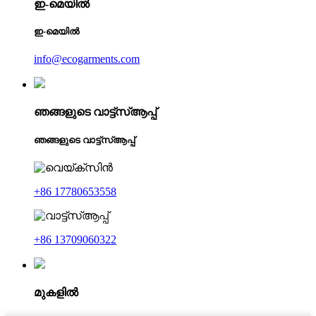
ഇ-മെയിൽ
ഇ-മെയിൽ
info@ecogarments.com
ഞങ്ങളുടെ വാട്ട്‌സ്ആപ്പ്
ഞങ്ങളുടെ വാട്ട്‌സ്ആപ്പ്
+86 17780653558
+86 13709060322
മുകളിൽ