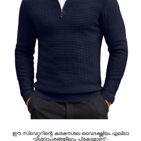
ഈ സ്വെറ്ററിന്റെ കരകൗശല വൈദഗ്ദ്ധ്യം എല്ലാ
വിശദാംശങ്ങളിലും പ്രകടമാണ് -