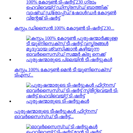
കസ്റ്റം ഡിസൈൻ 100% കോട്ടൺ ടി-ഷർട്ട് 230...
കസ്റ്റം 100% കോട്ടൺ മെൻ ടീ യൂണിസെക്സ്
ടിഎസ്...
പുരുഷന്മാരുടെ ടീഷർട്ടുകൾ ഫിറ്റ്നസ്
ഓവർസൈസ്ഡ് ടീ-ഷർട്ട്...