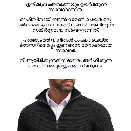
ഏത് ആഡംബരത്തെയും ഉയർത്തുന്ന
സ്വെറ്ററാണിത്.
ഓഫീസിനായി ബട്ടൺ-ഡൗൺ ചെയ്ത ഒരു
കർക്കശമായ സ്ഥാനത്ത് നിങ്ങൾ അണിയുന്ന
സങ്കീർണ്ണമായ സ്വെറ്ററാണിത്,
അത്താഴത്തിന് നിങ്ങൾ ടൈലർ ചെയ്ത
ട്രൗസറിനൊപ്പം ഇണക്കുന്ന മനോഹരമായ
സ്വെറ്റർ,
നീ ആയിരിക്കുന്നതിന് മാത്രം അർഹിക്കുന്ന
ആഡംബരപൂർണ്ണമായ സ്വെറ്ററും.