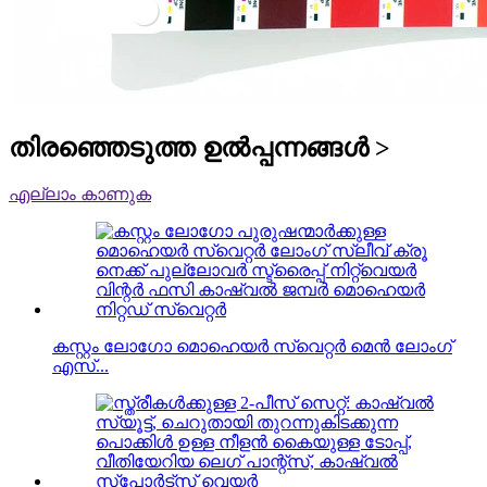
തിരഞ്ഞെടുത്ത ഉൽപ്പന്നങ്ങൾ >
എല്ലാം കാണുക
കസ്റ്റം ലോഗോ മൊഹെയർ സ്വെറ്റർ മെൻ ലോംഗ്
എസ്...