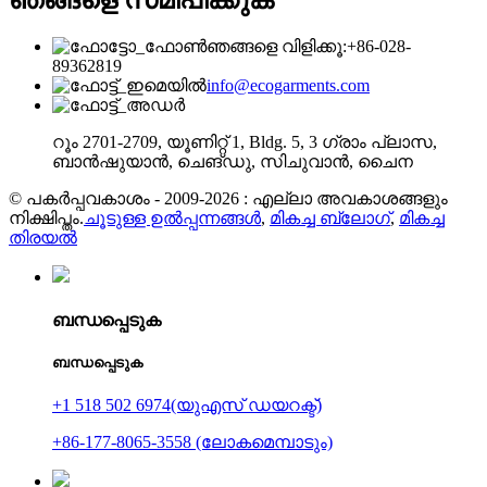
ഞങ്ങളെ സമീപിക്കുക
ഞങ്ങളെ വിളിക്കൂ:+86-028-
89362819
info@ecogarments.com
റൂം 2701-2709, യൂണിറ്റ് 1, Bldg. 5, 3 ഗ്രാം പ്ലാസ,
ബാൻഷുയാൻ, ചെങ്‌ഡു, സിചുവാൻ, ചൈന
© പകർപ്പവകാശം - 2009-2026 : എല്ലാ അവകാശങ്ങളും
നിക്ഷിപ്തം.
ചൂടുള്ള ഉൽപ്പന്നങ്ങൾ
,
മികച്ച ബ്ലോഗ്
,
മികച്ച
തിരയൽ
ബന്ധപ്പെടുക
ബന്ധപ്പെടുക
+1 518 502 6974(യുഎസ് ഡയറക്ട്)
+86-177-8065-3558 (ലോകമെമ്പാടും)