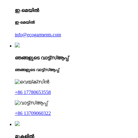
ഇ-മെയിൽ
ഇ-മെയിൽ
info@ecogarments.com
ഞങ്ങളുടെ വാട്ട്‌സ്ആപ്പ്
ഞങ്ങളുടെ വാട്ട്‌സ്ആപ്പ്
+86 17780653558
+86 13709060322
മുകളിൽ