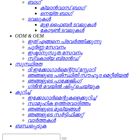
ബാഗ്
ക്യാൻവാസ് ബാഗ്
നെയ്ത ബാഗ്
ടവലുകൾ
മുള ഫൈബർ ടവലുകൾ
കോട്ടൺ ടവലുകൾ
ODM & OEM
ഇത് എങ്ങനെ പ്രവർത്തിക്കുന്നു
പൂർണ്ണ സേവനം
ഇഷ്ടാനുസൃത സേവനം
സ്വകാര്യ ബ്രാൻഡ്
സുസ്ഥിരത
ദി ഇക്കോഗാർമെന്റ്സ് സ്റ്റോറി
ഞങ്ങളുടെ പരിസ്ഥിതി സൗഹൃദ മെറ്റീരിയൽ
ഞങ്ങളുടെ പാക്കേജിംഗ്
ഗ്രീൻ വേയിൽ ഷിപ്പ് ചെയ്യുക
കുറിച്ച്
ഇക്കോഗാർമെന്റുകളെക്കുറിച്ച്
സാമൂഹിക ഉത്തരവാദിത്തം
ഞങ്ങളുടെ മൂല്യങ്ങൾ
ഞങ്ങളുടെ സർട്ടിഫിക്കറ്റ്
വാർത്തകൾ
ബന്ധപ്പെടുക