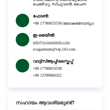
ചെങ്‌ഡു, സിചുവാൻ, ചൈന
ഫോൺ:
+86 17780653558 (ലോകമെമ്പാടും)
ഇ-മെയിൽ:
info@ecogarments.com
ecogarments@vip.163.com
വാട്ട്‌സ്ആപ്പ്/സ്കൈപ്പ്
+86 17780653558
+86 13709060322
സഹായം ആവശ്യമുണ്ട്?