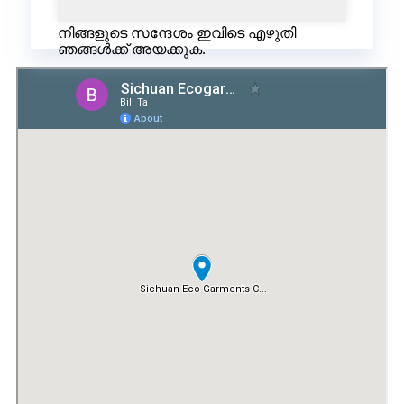
നിങ്ങളുടെ സന്ദേശം ഇവിടെ എഴുതി
ഞങ്ങൾക്ക് അയക്കുക.