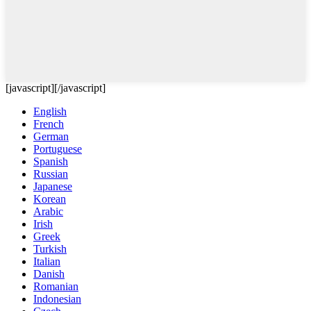
[javascript]
[/javascript]
English
French
German
Portuguese
Spanish
Russian
Japanese
Korean
Arabic
Irish
Greek
Turkish
Italian
Danish
Romanian
Indonesian