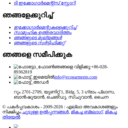
ദി ഇക്കോഗാർമെന്റ്സ് സ്റ്റോറി
ഞങ്ങളേക്കുറിച്ച്
ഇക്കോഗാർമെന്റുകളെക്കുറിച്ച്
സാമൂഹിക ഉത്തരവാദിത്തം
ഞങ്ങളുടെ മൂല്യങ്ങൾ
ഞങ്ങളുടെ സർട്ടിഫിക്കറ്റ്
ഞങ്ങളെ സമീപിക്കുക
ഞങ്ങളെ വിളിക്കൂ:+86-028-
89362819
info@ecogarments.com
റൂം 2701-2709, യൂണിറ്റ് 1, Bldg. 5, 3 ഗ്രാം പ്ലാസ,
ബാൻഷുയാൻ, ചെങ്‌ഡു, സിചുവാൻ, ചൈന
© പകർപ്പവകാശം - 2009-2026 : എല്ലാ അവകാശങ്ങളും
നിക്ഷിപ്തം.
ചൂടുള്ള ഉൽപ്പന്നങ്ങൾ
,
മികച്ച ബ്ലോഗ്
,
മികച്ച
തിരയൽ