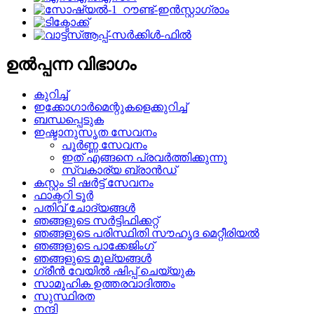
ഉൽപ്പന്ന വിഭാഗം
കുറിച്ച്
ഇക്കോഗാർമെന്റുകളെക്കുറിച്ച്
ബന്ധപ്പെടുക
ഇഷ്ടാനുസൃത സേവനം
പൂർണ്ണ സേവനം
ഇത് എങ്ങനെ പ്രവർത്തിക്കുന്നു
സ്വകാര്യ ബ്രാൻഡ്
കസ്റ്റം ടി ഷർട്ട് സേവനം
ഫാക്ടറി ടൂർ
പതിവ് ചോദ്യങ്ങൾ
ഞങ്ങളുടെ സർട്ടിഫിക്കറ്റ്
ഞങ്ങളുടെ പരിസ്ഥിതി സൗഹൃദ മെറ്റീരിയൽ
ഞങ്ങളുടെ പാക്കേജിംഗ്
ഞങ്ങളുടെ മൂല്യങ്ങൾ
ഗ്രീൻ വേയിൽ ഷിപ്പ് ചെയ്യുക
സാമൂഹിക ഉത്തരവാദിത്തം
സുസ്ഥിരത
നന്ദി