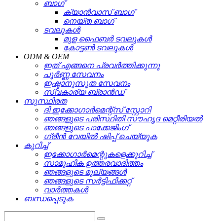
ബാഗ്
ക്യാൻവാസ് ബാഗ്
നെയ്ത ബാഗ്
ടവലുകൾ
മുള ഫൈബർ ടവലുകൾ
കോട്ടൺ ടവലുകൾ
ODM & OEM
ഇത് എങ്ങനെ പ്രവർത്തിക്കുന്നു
പൂർണ്ണ സേവനം
ഇഷ്ടാനുസൃത സേവനം
സ്വകാര്യ ബ്രാൻഡ്
സുസ്ഥിരത
ദി ഇക്കോഗാർമെന്റ്സ് സ്റ്റോറി
ഞങ്ങളുടെ പരിസ്ഥിതി സൗഹൃദ മെറ്റീരിയൽ
ഞങ്ങളുടെ പാക്കേജിംഗ്
ഗ്രീൻ വേയിൽ ഷിപ്പ് ചെയ്യുക
കുറിച്ച്
ഇക്കോഗാർമെന്റുകളെക്കുറിച്ച്
സാമൂഹിക ഉത്തരവാദിത്തം
ഞങ്ങളുടെ മൂല്യങ്ങൾ
ഞങ്ങളുടെ സർട്ടിഫിക്കറ്റ്
വാർത്തകൾ
ബന്ധപ്പെടുക