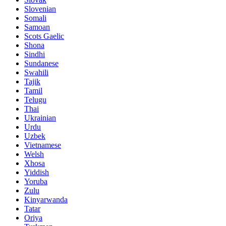
Slovenian
Somali
Samoan
Scots Gaelic
Shona
Sindhi
Sundanese
Swahili
Tajik
Tamil
Telugu
Thai
Ukrainian
Urdu
Uzbek
Vietnamese
Welsh
Xhosa
Yiddish
Yoruba
Zulu
Kinyarwanda
Tatar
Oriya