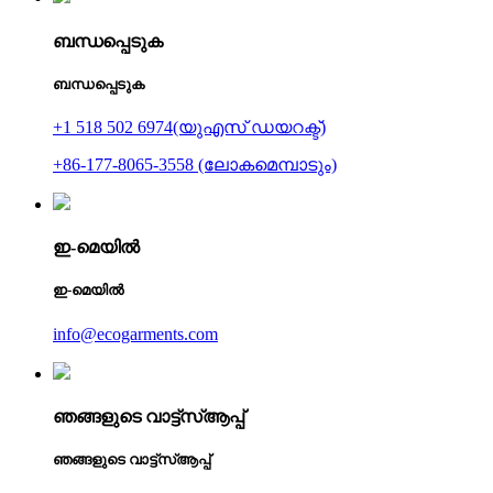
ബന്ധപ്പെടുക
ബന്ധപ്പെടുക
+1 518 502 6974(യുഎസ് ഡയറക്ട്)
+86-177-8065-3558 (ലോകമെമ്പാടും)
ഇ-മെയിൽ
ഇ-മെയിൽ
info@ecogarments.com
ഞങ്ങളുടെ വാട്ട്‌സ്ആപ്പ്
ഞങ്ങളുടെ വാട്ട്‌സ്ആപ്പ്